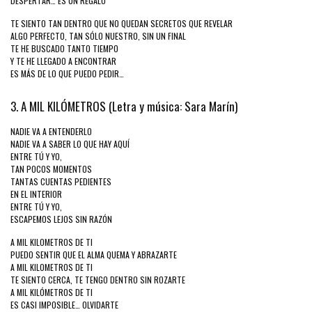
DESPERTAR… ES UN REGALO
TE SIENTO TAN DENTRO QUE NO QUEDAN SECRETOS QUE REVELAR
ALGO PERFECTO, TAN SÓLO NUESTRO, SIN UN FINAL
TE HE BUSCADO TANTO TIEMPO
Y TE HE LLEGADO A ENCONTRAR
ES MÁS DE LO QUE PUEDO PEDIR…
3. A MIL KILÓMETROS (Letra y música: Sara Marín)
NADIE VA A ENTENDERLO
NADIE VA A SABER LO QUE HAY AQUÍ
ENTRE TÚ Y YO,
TAN POCOS MOMENTOS
TANTAS CUENTAS PEDIENTES
EN EL INTERIOR
ENTRE TÚ Y YO,
ESCAPEMOS LEJOS SIN RAZÓN
A MIL KILOMETROS DE TI
PUEDO SENTIR QUE EL ALMA QUEMA Y ABRAZARTE
A MIL KILOMETROS DE TI
TE SIENTO CERCA, TE TENGO DENTRO SIN ROZARTE
A MIL KILÓMETROS DE TI
ES CASI IMPOSIBLE… OLVIDARTE