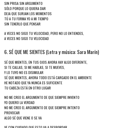
SIN PRISA SIN ARGUMENTO
SÓLO PORQUE LO QUIERA DAR
DEJA QUE SURJAN LOS MOMENTOS
TÚ A TU FORMA YO A MI TIEMPO
SIN TENERLO QUE PENSAR
A VECES NO SIGO TU VELOCIDAD, PERO NO LO ENTIENDES,
A VECES NO SIGO TU VELOCIDAD
6. SÉ QUE ME SIENTES (Letra y música: Sara Marín)
SÉ QUE MIENTES, EN TUS OJOS AHORA HAY ALGO DIFERENTE,
SI TE CALLAS, SI ME HABLAS, SI TE MUEVES,
Y LO TUYO NO ES DISIMULAR
SÉ QUE MIENTES, AHORA TODO ESTÁ CARGADO EN EL AMBIENTE
HE NOTADO QUE YA NUNCA ES SUFICIENTE
TU CABEZA ESTÁ EN OTRO LUGAR
NO ME CREO EL ARGUMENTO DE QUE SIEMPRE INVENTO
YO QUIERO LA VERDAD
NO ME CREO EL ARGUMENTO DE QUE SIEMPRE INTENTO
PROVOCAR
ALGO SÉ QUE VIENE O SE VA
VE CON CUIDADO QUE ESTO VA A DESBORDAR