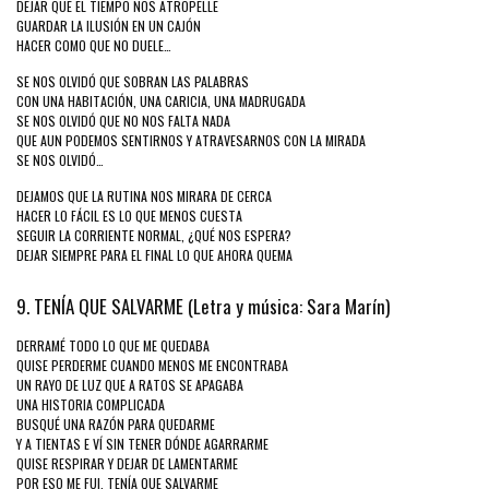
DEJAR QUE EL TIEMPO NOS ATROPELLE
GUARDAR LA ILUSIÓN EN UN CAJÓN
HACER COMO QUE NO DUELE…
SE NOS OLVIDÓ QUE SOBRAN LAS PALABRAS
CON UNA HABITACIÓN, UNA CARICIA, UNA MADRUGADA
SE NOS OLVIDÓ QUE NO NOS FALTA NADA
QUE AUN PODEMOS SENTIRNOS Y ATRAVESARNOS CON LA MIRADA
SE NOS OLVIDÓ…
DEJAMOS QUE LA RUTINA NOS MIRARA DE CERCA
HACER LO FÁCIL ES LO QUE MENOS CUESTA
SEGUIR LA CORRIENTE NORMAL, ¿QUÉ NOS ESPERA?
DEJAR SIEMPRE PARA EL FINAL LO QUE AHORA QUEMA
9. TENÍA QUE SALVARME (Letra y música: Sara Marín)
DERRAMÉ TODO LO QUE ME QUEDABA
QUISE PERDERME CUANDO MENOS ME ENCONTRABA
UN RAYO DE LUZ QUE A RATOS SE APAGABA
UNA HISTORIA COMPLICADA
BUSQUÉ UNA RAZÓN PARA QUEDARME
Y A TIENTAS E VÍ SIN TENER DÓNDE AGARRARME
QUISE RESPIRAR Y DEJAR DE LAMENTARME
POR ESO ME FUI, TENÍA QUE SALVARME