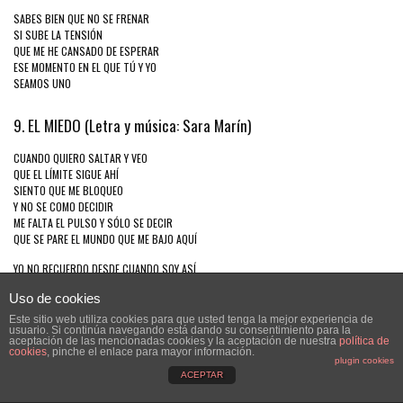
SABES BIEN QUE NO SE FRENAR
SI SUBE LA TENSIÓN
QUE ME HE CANSADO DE ESPERAR
ESE MOMENTO EN EL QUE TÚ Y YO
SEAMOS UNO
9. EL MIEDO (Letra y música: Sara Marín)
CUANDO QUIERO SALTAR Y VEO
QUE EL LÍMITE SIGUE AHÍ
SIENTO QUE ME BLOQUEO
Y NO SE COMO DECIDIR
ME FALTA EL PULSO Y SÓLO SE DECIR
QUE SE PARE EL MUNDO QUE ME BAJO AQUÍ
YO NO RECUERDO DESDE CUANDO SOY ASÍ
PERO ES ALGO QUE ARRASTRO
Uso de cookies
Y ME ACOMPAÑARÁ HASTA EL FIN
AUNQUE NO ENTIENDAS
Este sitio web utiliza cookies para que usted tenga la mejor experiencia de
usuario. Si continúa navegando está dando su consentimiento para la
NO ES FÁCIL DESCRIBIR
aceptación de las mencionadas cookies y la aceptación de nuestra
política de
COMO QUIERO QUE EL MUNDO SE PARE
cookies
, pinche el enlace para mayor información.
plugin cookies
PARA BAJARME AQUÍ
ACEPTAR
Y AUN PIENSAS QUE EL MIEDO